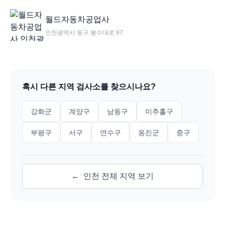
월드자동차공업사
인천광역시 동구 봉수대로 97
혹시 다른 지역 검사소를 찾으시나요?
강화군
계양구
남동구
미추홀구
부평구
서구
연수구
옹진군
중구
←
인천
전체 지역 보기