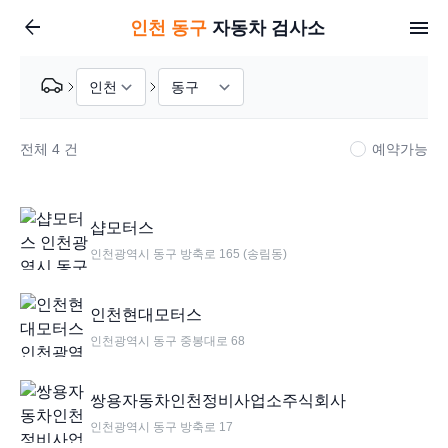
arrow_back
인천
동구
자동차 검사소
전체
4
건
예약가능
샵모터스
인천광역시 동구 방축로 165 (송림동)
인천현대모터스
인천광역시 동구 중봉대로 68
쌍용자동차인천정비사업소주식회사
인천광역시 동구 방축로 17