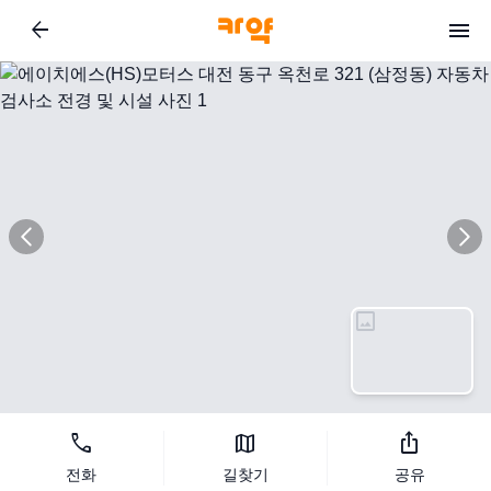
arrow_back
image
지도 보기
call
map
ios_share
전화
길찾기
공유