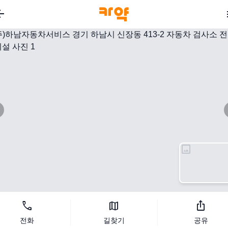
_back
image
지도 보기
call
map
ios_share
전화
길찾기
공유