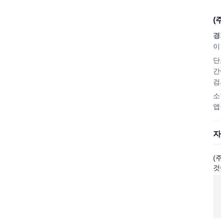
(
경
이
단
간
검
소
앱
자
(
것