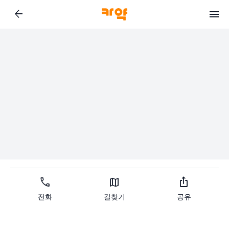
arrow_back
call
map
ios_share
전화
길찾기
공유