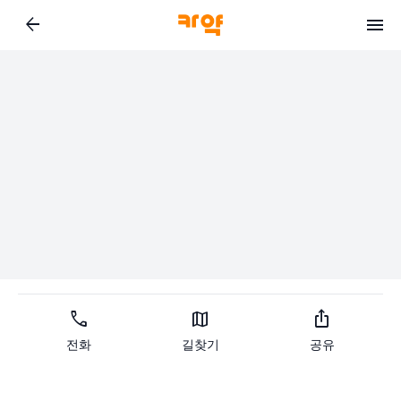
arrow_back
call
map
ios_share
전화
길찾기
공유