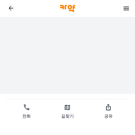
arrow_back
call
map
ios_share
전화
길찾기
공유