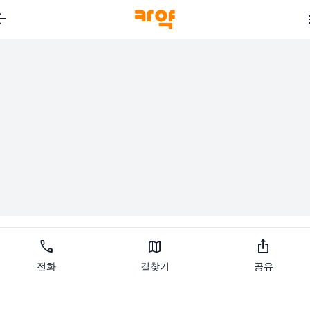
_back
call
map
ios_share
전화
길찾기
공유