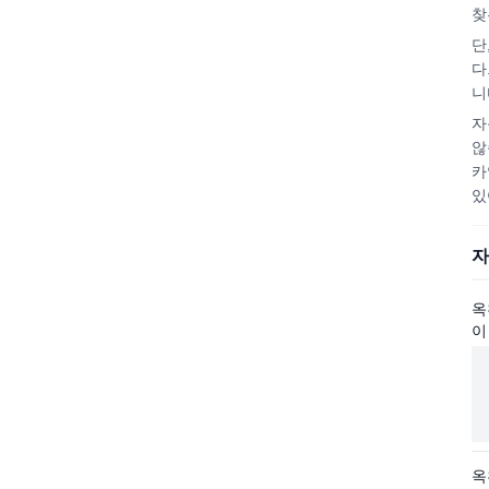
찾
단
다
니
자
않
카
있
자
옥
이
옥