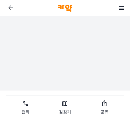
arrow_back
call
map
ios_share
전화
길찾기
공유