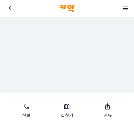
arrow_back
call
map
ios_share
전화
길찾기
공유