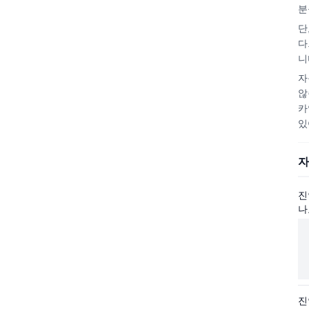
분
단
다
니
자
않
카
있
자
진
나
진