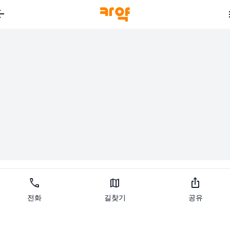
_back
call
map
ios_share
전화
길찾기
공유