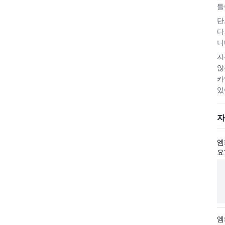
들
단
다
니
자
않
카
있
자
엠
요
엠