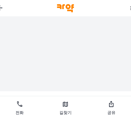
_back
call
map
ios_share
전화
길찾기
공유