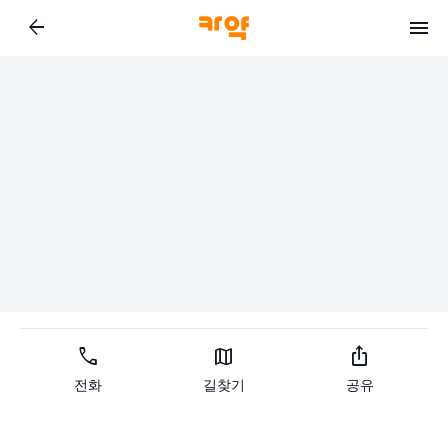
arrow_back
call
map
ios_share
전화
길찾기
공유