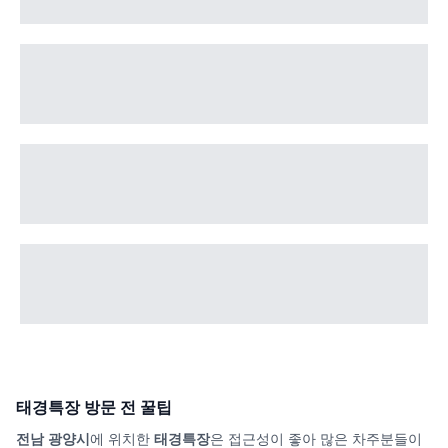
태경특장
방문 전 꿀팁
전남 광양시
에 위치한
태경특장
은 접근성이 좋아 많은 차주분들이