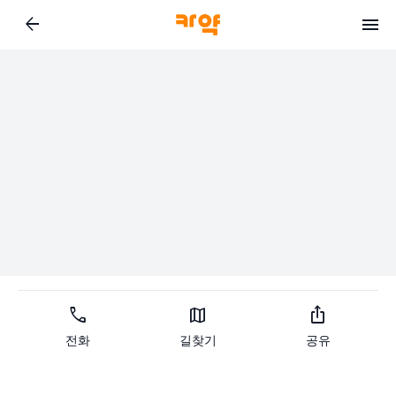
arrow_back
call
map
ios_share
전화
길찾기
공유