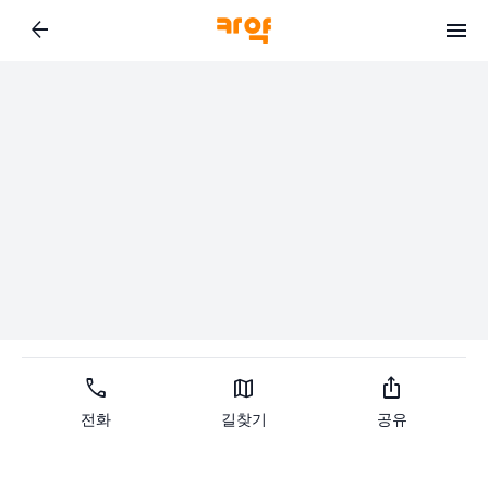
arrow_back
call
map
ios_share
전화
길찾기
공유