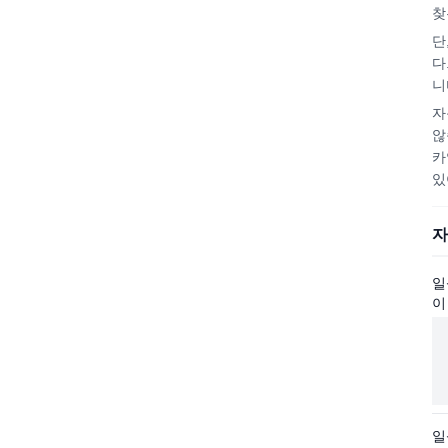
찾
단
다
니
자
않
카
있
자
일
이
일