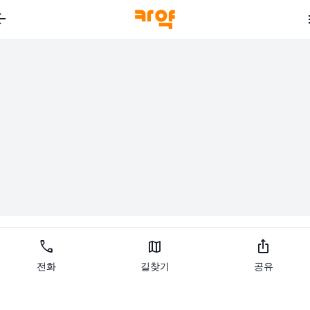
_back
call
map
ios_share
전화
길찾기
공유