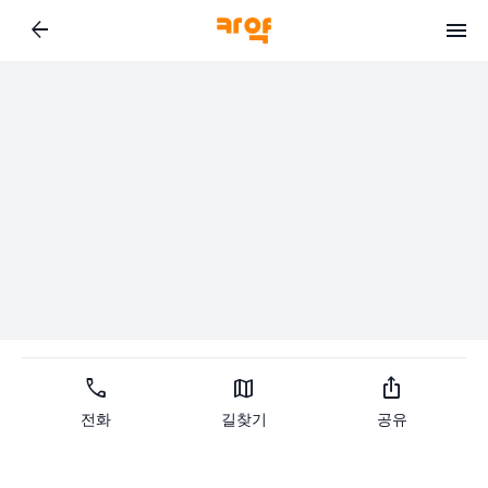
arrow_back
call
map
ios_share
전화
길찾기
공유