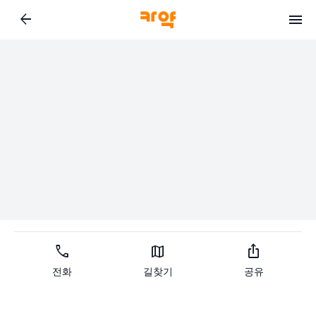
arrow_back
call
map
ios_share
전화
길찾기
공유