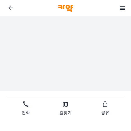
arrow_back
call
map
ios_share
전화
길찾기
공유