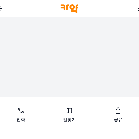
_back
call
map
ios_share
전화
길찾기
공유