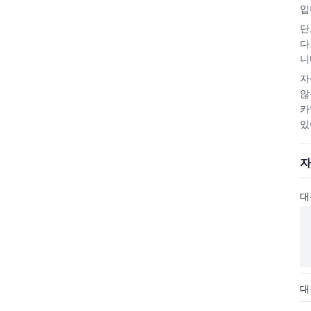
입
단
다
니
자
않
카
있
자
대
대