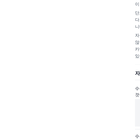
이
단
다
니
자
않
카
있
자
수
것
수