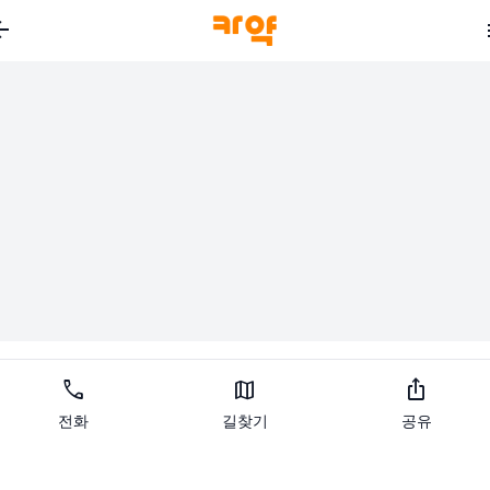
_back
call
map
ios_share
전화
길찾기
공유