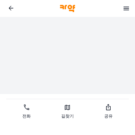
arrow_back
call
map
ios_share
전화
길찾기
공유