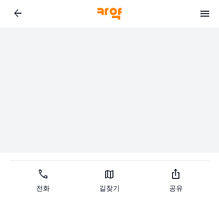
arrow_back
call
map
ios_share
전화
길찾기
공유