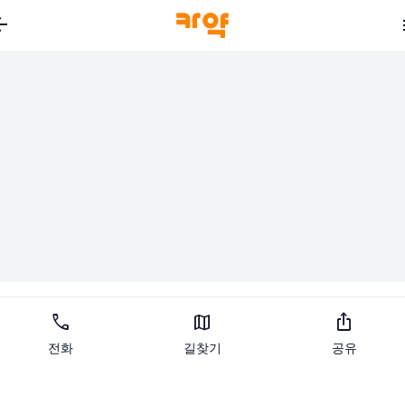
_back
call
map
ios_share
전화
길찾기
공유