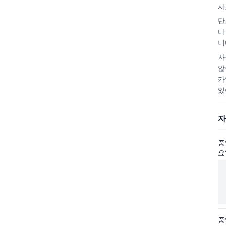
사
단
다
니
자
않
카
있
자
중
요
중