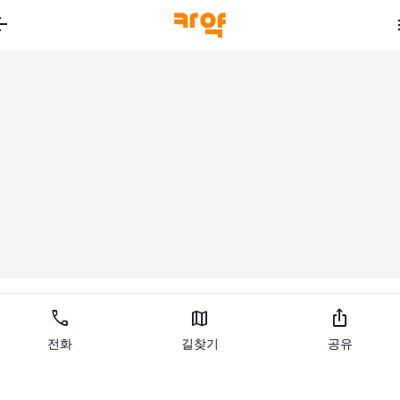
_back
call
map
ios_share
전화
길찾기
공유