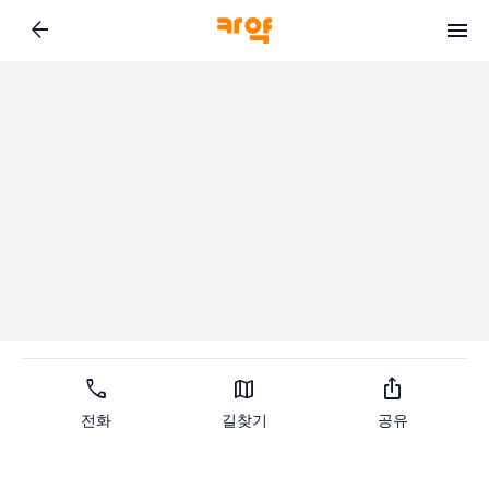
arrow_back
call
map
ios_share
전화
길찾기
공유