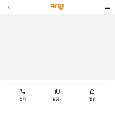
arrow_back
call
map
ios_share
전화
길찾기
공유