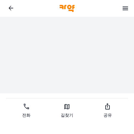
arrow_back
call
map
ios_share
전화
길찾기
공유