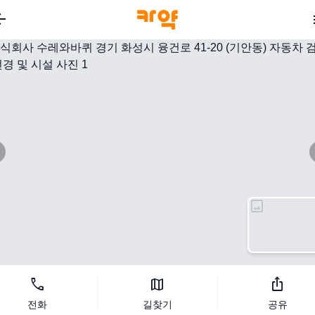
_back
image
지도 보기
call
map
ios_share
전화
길찾기
공유