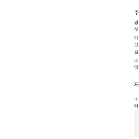
주
경
찾
단
간
검
소
앱
자
주
이