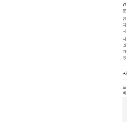
경
분
단
다
니
자
않
카
있
자
포
비