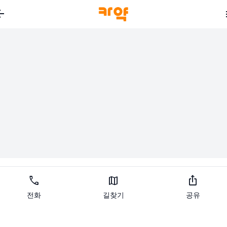
_back
call
map
ios_share
전화
길찾기
공유