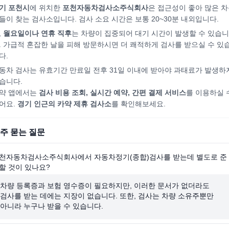
기 포천시
에 위치한
포천자동차검사소주식회사
은 접근성이 좋아 많은 
들이 찾는 검사소입니다. 검사 소요 시간은 보통 20~30분 내외입니다.
,
월요일이나 연휴 직후
는 차량이 집중되어
대기 시간이 발생할 수 있습니
. 가급적 혼잡한 날을 피해
방문하시면
더 쾌적하게 검사를 받으실 수 있
다.
동차 검사는 유효기간 만료일 전후 31일 이내에 받아야 과태료가 발생하
습니다.
약 앱에서는
검사 비용 조회, 실시간 예약, 간편 결제 서비스
를 이용하실 
어요.
경기
인근의 카약 제휴 검사소
를 확인해보세요.
주 묻는 질문
천자동차검사소주식회사에서 자동차정기(종합)검사를 받는데 별도로 준
할 것이 있나요?
차량 등록증과 보험 영수증이 필요하지만, 이러한 문서가 없더라도
검사를 받는 데에는 지장이 없습니다. 또한, 검사는 차량 소유주뿐만
아니라 누구나 받을 수 있습니다.