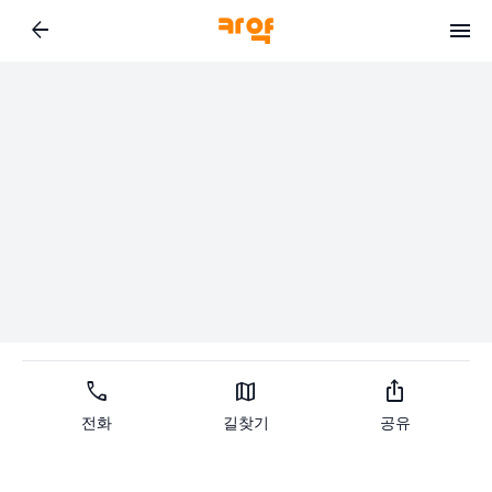
arrow_back
call
map
ios_share
전화
길찾기
공유