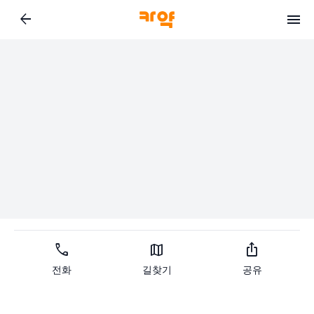
arrow_back
call
map
ios_share
전화
길찾기
공유