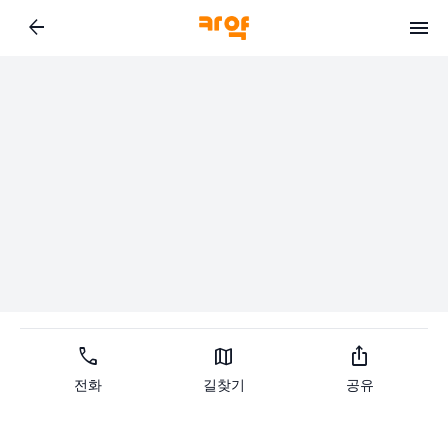
arrow_back
call
map
ios_share
전화
길찾기
공유